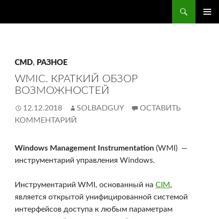
Перейти
Поиск
administra.top
к
ОСНО
содержимому
МЕН
CMD
,
РАЗНОЕ
WMIC. КРАТКИЙ ОБЗОР
ВОЗМОЖНОСТЕЙ
12.12.2018
SOLBADGUY
ОСТАВИТЬ
КОММЕНТАРИЙ
Windows Management Instrumentation
(WMI) —
инструментарий управления Windows.
Инструментарий WMI, основанный на
CIM
,
является открытой унифицированной системой
интерфейсов доступа к любым параметрам