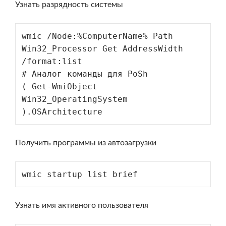
Узнать разрядность системы
wmic /Node:%ComputerName% Path 
Win32_Processor Get AddressWidth 
/format:list

# Аналог команды для PoSh 

( Get-WmiObject 
Win32_OperatingSystem 
).OSArchitecture
Получить программы из автозагрузки
wmic startup list brief
Узнать имя активного пользователя