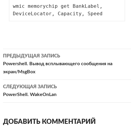
wmic memorychip get BankLabel, 
DeviceLocator, Capacity, Speed
Навигация
ПРЕДЫДУЩАЯ ЗАПИСЬ
по
Powershell. Вывод всплывающего сообщения на
записям
экран/MsgBox
СЛЕДУЮЩАЯ ЗАПИСЬ
PowerShell. WakeOnLan
ДОБАВИТЬ КОММЕНТАРИЙ