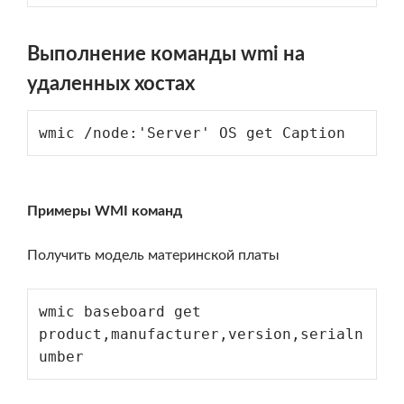
Выполнение команды wmi на
удаленных хостах
wmic /node:'Server' OS get Caption
Примеры WMI команд
Получить модель материнской платы
wmic baseboard get 
product,manufacturer,version,serialn
umber