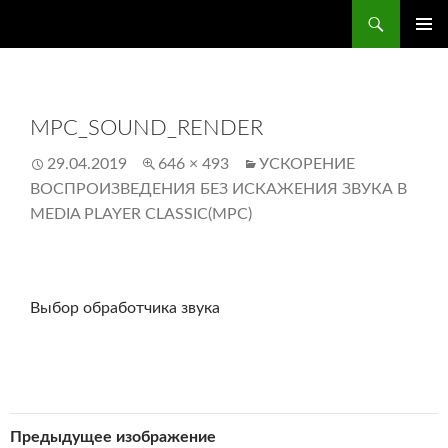
Перейти
Поиск
administra.top
к
ОСНО
содержимому
МЕН
MPC_SOUND_RENDER
29.04.2019
646 × 493
УСКОРЕНИЕ
ВОСПРОИЗВЕДЕНИЯ БЕЗ ИСКАЖЕНИЯ ЗВУКА В
MEDIA PLAYER CLASSIC(MPC)
Выбор обработчика звука
Предыдущее изображение