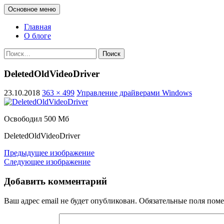
Перейти
Поиск
Основное меню
к
administra.top
содержимому
Главная
О блоге
Найти:
DeletedOldVideoDriver
23.10.2018
363 × 499
Управление драйверами Windows
Освободил 500 Мб
DeletedOldVideoDriver
Предыдущее изображение
Следующее изображение
Добавить комментарий
Ваш адрес email не будет опубликован.
Обязательные поля пом