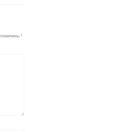
я помечены
*