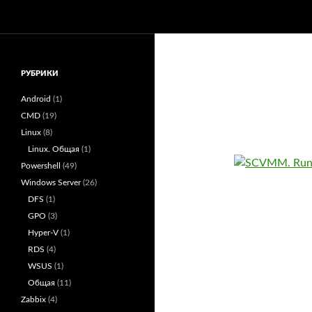
Поиск
administra.top
Перейти
Записки администратора
к
содержимому
РУБРИКИ
Android
(1)
CMD
(19)
Linux
(8)
Linux. Общая
(1)
Powershell
(49)
Windows Server
(26)
DFS
(1)
GPO
(3)
Hyper-V
(1)
RDS
(4)
WSUS
(1)
Общая
(11)
Zabbix
(4)