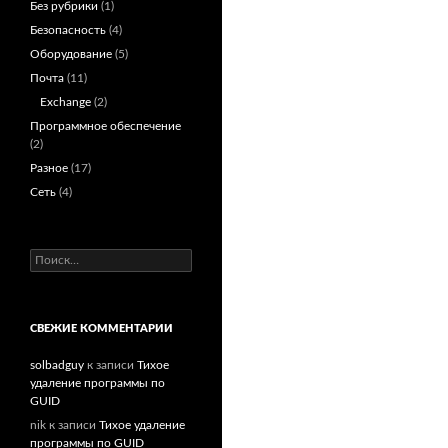
Без рубрики
(1)
Безопасность
(4)
Оборудование
(5)
Почта
(11)
Exchange
(2)
Программное обеспечение
(2)
Разное
(17)
Сеть
(4)
Найти:
СВЕЖИЕ КОММЕНТАРИИ
solbadguy
к записи
Тихое
удаление программы по
GUID
nik
к записи
Тихое удаление
программы по GUID