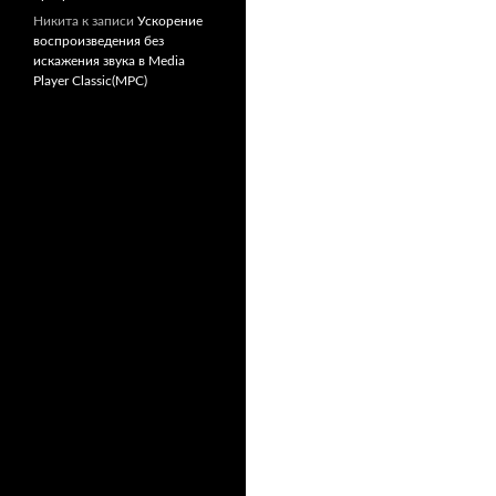
Никита
к записи
Ускорение
воспроизведения без
искажения звука в Media
Player Classic(MPC)