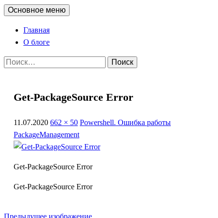
Перейти
Поиск
Основное меню
administra.top
к
Главная
содержимому
О блоге
Найти:
Get-PackageSource Error
11.07.2020
662 × 50
Powershell. Ошибка работы
PackageManagement
Get-PackageSource Error
Get-PackageSource Error
Предыдущее изображение