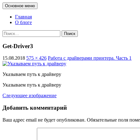
Перейти
Поиск
Основное меню
к
administra.top
содержимому
Главная
О блоге
Найти:
Get-Driver3
15.08.2018
575 × 426
Работа с драйверами принтера. Часть 1
Указываем путь к драйверу
Указываем путь к драйверу
Следующее изображение
Добавить комментарий
Ваш адрес email не будет опубликован.
Обязательные поля пом